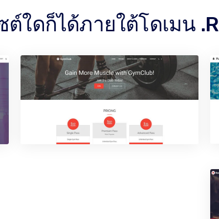
ไซต์ใดก็ได้ภายใต้โดเมน .