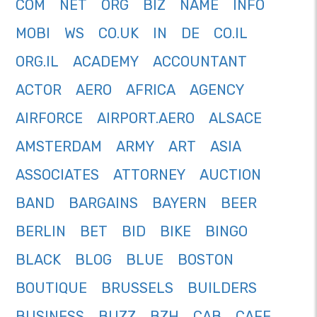
COM
NET
ORG
BIZ
NAME
INFO
MOBI
WS
CO.UK
IN
DE
CO.IL
ORG.IL
ACADEMY
ACCOUNTANT
ACTOR
AERO
AFRICA
AGENCY
AIRFORCE
AIRPORT.AERO
ALSACE
AMSTERDAM
ARMY
ART
ASIA
ASSOCIATES
ATTORNEY
AUCTION
BAND
BARGAINS
BAYERN
BEER
BERLIN
BET
BID
BIKE
BINGO
BLACK
BLOG
BLUE
BOSTON
BOUTIQUE
BRUSSELS
BUILDERS
BUSINESS
BUZZ
BZH
CAB
CAFE