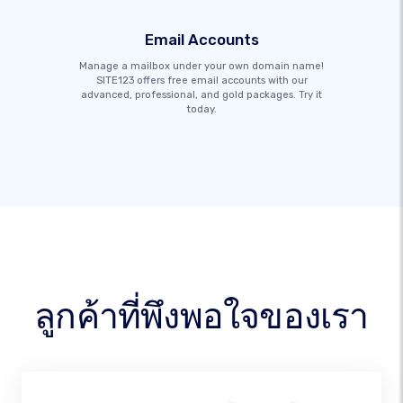
Email Accounts
Manage a mailbox under your own domain name!
SITE123 offers free email accounts with our
advanced, professional, and gold packages. Try it
today.
ลูกค้าที่พึงพอใจของเรา