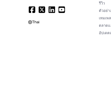
รีวิว
ตัวอย่า
เทมเพล
Thai
ตลาด
อัปเดตล