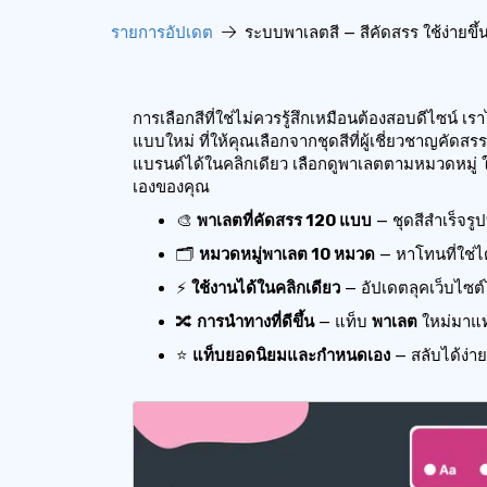
รายการอัปเดต
ระบบพาเลตสี — สีคัดสรร ใช้ง่ายขึ้
การเลือกสีที่ใช่ไม่ควรรู้สึกเหมือนต้องสอบดีไซน์
แบบใหม่ ที่ให้คุณเลือกจากชุดสีที่ผู้เชี่ยวชาญคัดส
แบรนด์ได้ในคลิกเดียว เลือกดูพาเลตตามหมวดหมู่ ใช
เองของคุณ
🎨
พาเลตที่คัดสรร 120 แบบ
— ชุดสีสำเร็จรูป
🗂️
หมวดหมู่พาเลต 10 หมวด
— หาโทนที่ใช่ได
⚡
ใช้งานได้ในคลิกเดียว
— อัปเดตลุคเว็บไซต์ได
🔀
การนำทางที่ดีขึ้น
— แท็บ
พาเลต
ใหม่มาแทน
⭐
แท็บยอดนิยมและกำหนดเอง
— สลับได้ง่า